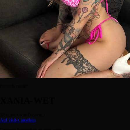
Darstellerprofil
XANIA-WET
32 Jahre
•
Aus Bayreuth
Auf visit-x ansehen
Externer Partnerlink zu visit-x.net