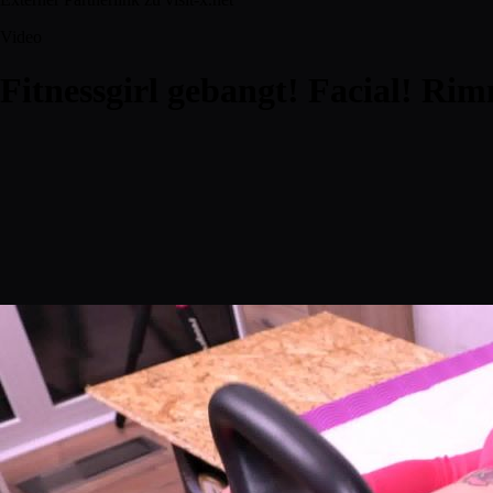
Video
Fitnessgirl gebangt! Facial! Ri