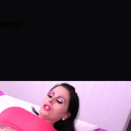
mming!