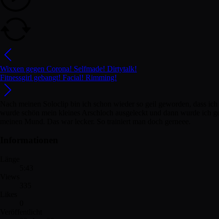
Wixxen gegen Corona! Selfmade! Dirtytalk!
Fitnessgirl gebangt! Facial! Rimming!
Nach meinen Soloclip bin ich schon wieder so geil geworden, dass ich
wurde schön mein kleines Arschloch ausgeleckt und dann wurde ich g
meinen Mund. Das war lecker. So trainiert man doch gerneee.
Informationen
Länge
5:43
Views
335
Likes
0
Veröffentlicht