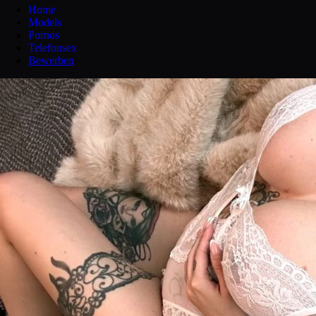
Home
Models
Pornos
Telefonsex
Bewerben