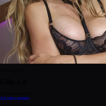
Darstellerprofil
Lilly-Lil
33 Jahre
•
Aus Köln
Auf visit-x ansehen
Externer Partnerlink zu visit-x.net