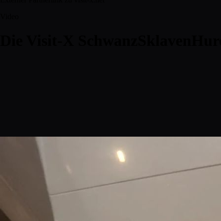
Video
Die Visit-X SchwanzSklavenHur