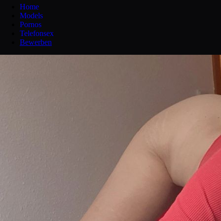
Home
Models
Pornos
Telefonsex
Bewerben